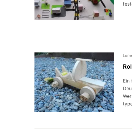
fest
Lern
Ro
Ein
Deu
Wer
typ