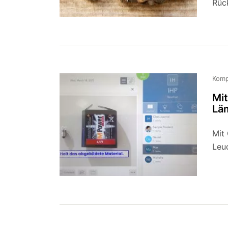
Rüc
Komp
Mit
Lä
Mit
Leu