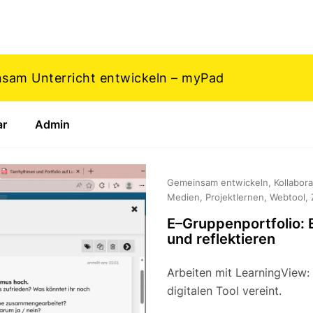
nsam Unterricht entwickeln – myPad
ar
Admin
Gemeinsam entwickeln, Kollabora
Medien, Projektlernen, Webtool, 
E–Gruppenportfolio:
und reflektieren
Arbeiten mit LearningView: 
digitalen Tool vereint.