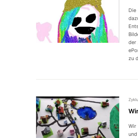
Die 
daz
Ents
Bil
der 
ePo
zu d
Zykl
Wir
Wir
und