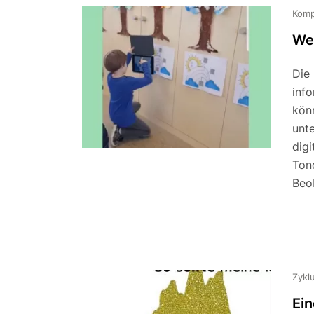
Komp
We
Die
info
kön
unte
digi
Ton
Beo
Zykl
Ei