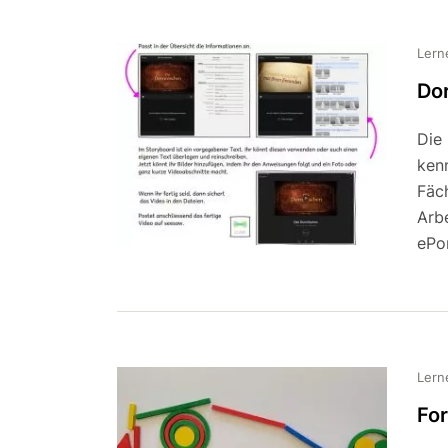
Lern
Do
Die
ken
Fäc
Arb
ePor
Lern
Fo