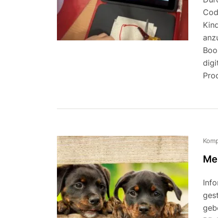
Cod
Kin
anz
Book
dig
Pro
Komp
Mei
Inf
gest
geb