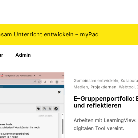
nsam Unterricht entwickeln – myPad
ar
Admin
Gemeinsam entwickeln, Kollabora
Medien, Projektlernen, Webtool, 
E–Gruppenportfolio:
und reflektieren
Arbeiten mit LearningView: 
digitalen Tool vereint.