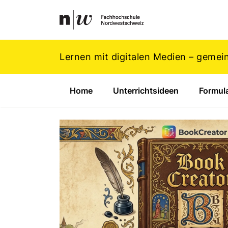
Navigation
Footer
Zum Inhalt springen.
Lernen mit digitalen Medien – gemei
Home
Unterrichtsideen
Formul