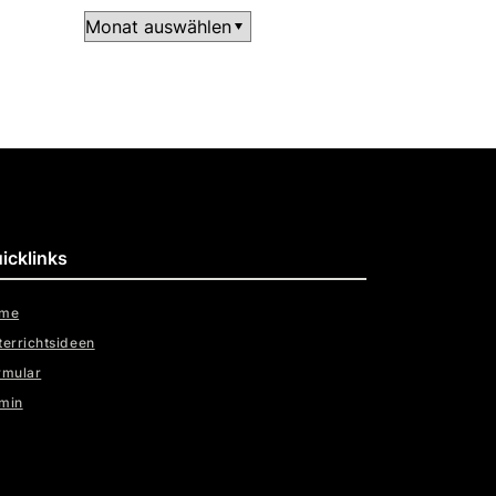
Archiv
icklinks
me
terrichtsideen
rmular
min