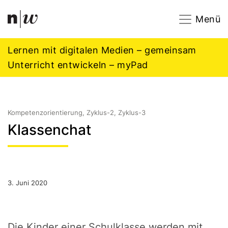
Navigation
Footer
Zum Inhalt springen.
Menü
Lernen mit digitalen Medien – gemeinsam
Unterricht entwickeln – myPad
Kompetenzorientierung, Zyklus-2, Zyklus-3
Klassenchat
3. Juni 2020
Die Kinder einer Schulklasse werden mit