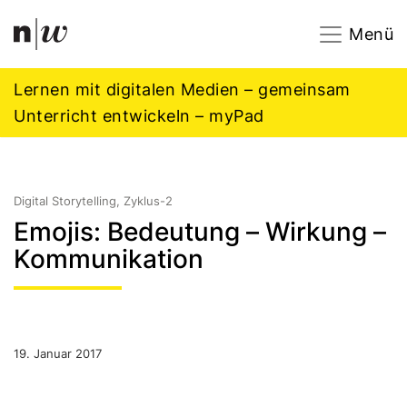
Navigation
Footer
Zum Inhalt springen.
Menü
Lernen mit digitalen Medien – gemeinsam
Unterricht entwickeln – myPad
Digital Storytelling, Zyklus-2
Emojis: Bedeutung – Wirkung –
Kommunikation
19. Januar 2017