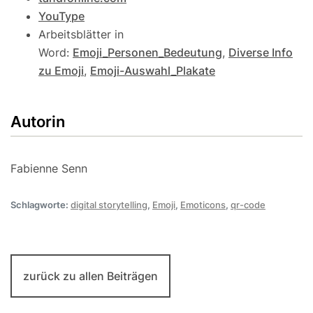
YouType
Arbeitsblätter in
Word:
Emoji_Personen_Bedeutung
,
Diverse Info
zu Emoji
,
Emoji-Auswahl_Plakate
Autorin
Fabienne Senn
Schlagworte:
digital storytelling
,
Emoji
,
Emoticons
,
qr-code
zurück zu allen Beiträgen