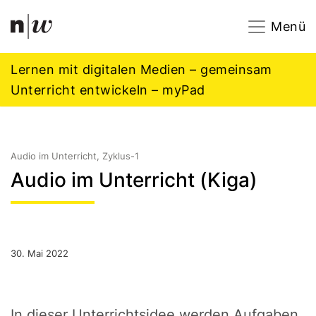
Navigation
Footer
Zum Inhalt springen.
Menü
Lernen mit digitalen Medien – gemeinsam
Unterricht entwickeln – myPad
Audio im Unterricht, Zyklus-1
Audio im Unterricht (Kiga)
30. Mai 2022
In dieser Unterrichtsidee werden Aufgaben