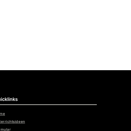
icklinks
me
terrichtsideen
rmular